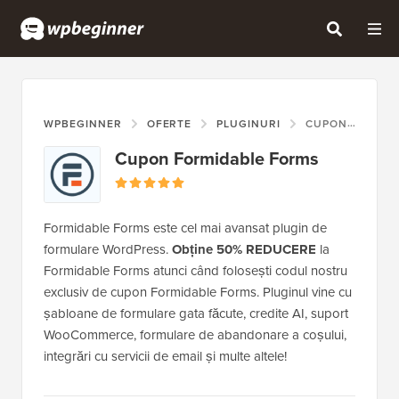
WPBEGINNER
OFERTE
PLUGINURI
CUPON FORMIDABLE FORMS
Cupon Formidable Forms
Formidable Forms este cel mai avansat plugin de
formulare WordPress.
Obține 50% REDUCERE
la
Formidable Forms atunci când folosești codul nostru
exclusiv de cupon Formidable Forms. Pluginul vine cu
șabloane de formulare gata făcute, credite AI, suport
WooCommerce, formulare de abandonare a coșului,
integrări cu servicii de email și multe altele!