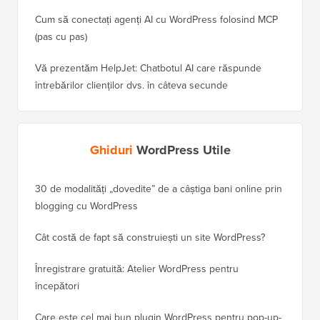
Cum să conectați agenți AI cu WordPress folosind MCP
(pas cu pas)
Vă prezentăm HelpJet: Chatbotul AI care răspunde
întrebărilor clienților dvs. în câteva secunde
Ghiduri
WordPress Utile
30 de modalități „dovedite” de a câștiga bani online prin
Cum să-
blogging cu WordPress
WordPre
Cât costă de fapt să construiești un site WordPress?
Cum să 
a pierd
Înregistrare gratuită: Atelier WordPress pentru
începători
Cum să 
clasame
Care este cel mai bun plugin WordPress pentru pop-up-