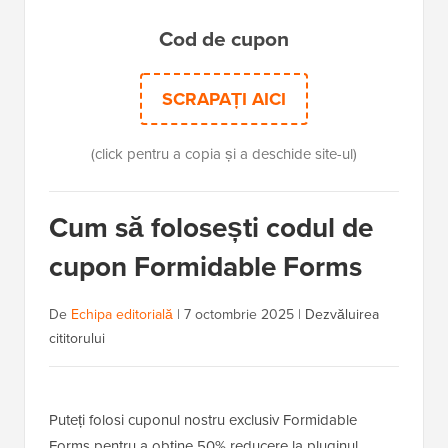
Cod de cupon
SCRAPAȚI AICI
(click pentru a copia și a deschide site-ul)
Cum să folosești codul de
cupon Formidable Forms
De
Echipa editorială
|
7 octombrie 2025
|
Dezvăluirea
cititorului
Puteți folosi cuponul nostru exclusiv Formidable
Forms pentru a obține 50% reducere la pluginul