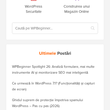
WordPress
Construirea unui
Securitate
Magazin Online
Ultimele
Postări
WPBeginner Spotlight 26: Analiză formulare, mai multe
instrumente AI și monitorizare SEO mai inteligentă
Ce urmează în WordPress 7.1? (Funcționalități și capturi
de ecran)
Ghidul suprem de protecție împotriva spamului
WordPress – Pas cu pas (2026)