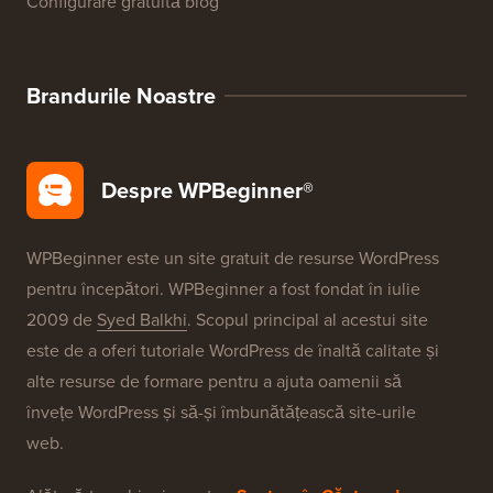
Configurare gratuită blog
Brandurile Noastre
Despre WPBeginner®
WPBeginner este un site gratuit de resurse WordPress
pentru începători. WPBeginner a fost fondat în iulie
2009 de
Syed Balkhi
. Scopul principal al acestui site
este de a oferi tutoriale WordPress de înaltă calitate și
alte resurse de formare pentru a ajuta oamenii să
învețe WordPress și să-și îmbunătățească site-urile
web.