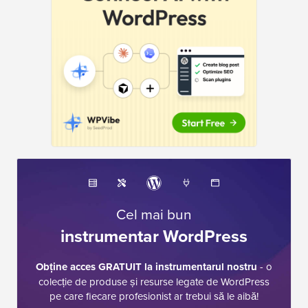
Cel mai bun
instrumentar WordPress
Obține acces GRATUIT la instrumentarul nostru
- o
colecție de produse și resurse legate de WordPress
pe care fiecare profesionist ar trebui să le aibă!