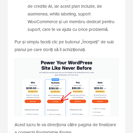
de credite AI, iar acest plan include, de
asemenea, white labeling, suport
WooCommerce și un membru dedicat pentru
suport, care te va ajuta cu orice problemă.
Pur și simplu faceți clic pe butonul „Începeți” de sub
planul pe care doriți să îl achiziționați.
Acest lucru te va direcționa către pagina de finalizare
a comenzii Formidable Forms.