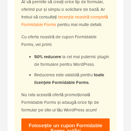
AI vă permite să creați orice tip de formular,
oferind pur și simplu o solicitare de bază. Ar
trebui să consultați
recenzia noastră completă
Formidable Forms
pentru mai multe detalii.
Cu oferta noastră de cupon Formidable
Forms, vei primi:
50% reducere
la cel mai puternic plugin
de formulare pentru WordPress.
Reducerea este valabilă pentru
toate
licențele Formidable Forms
.
Nu rata această ofertă promoțională
Formidable Forms și adaugă orice tip de
formular pe site-ul tău WordPress acum!
Folosește un cupon Formidable
Forms astăzi