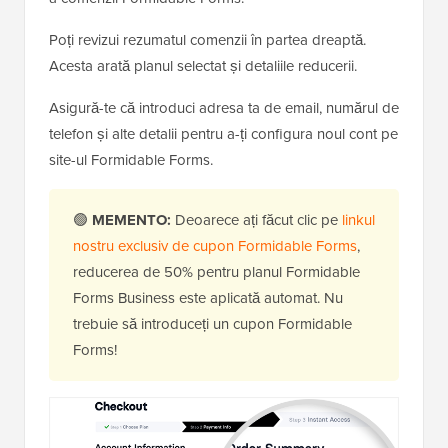
Poți revizui rezumatul comenzii în partea dreaptă.
Acesta arată planul selectat și detaliile reducerii.
Asigură-te că introduci adresa ta de email, numărul de
telefon și alte detalii pentru a-ți configura noul cont pe
site-ul Formidable Forms.
🟢
MEMENTO:
Deoarece ați făcut clic pe
linkul
nostru exclusiv de cupon Formidable Forms
,
reducerea de 50% pentru planul Formidable
Forms Business este aplicată automat. Nu
trebuie să introduceți un cupon Formidable
Forms!