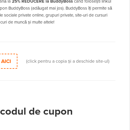
ână la
25% REDUCERE la BuddyBoss
când folosești linkul
upon BuddyBoss (adăugat mai jos). BuddyBoss îți permite să
le sociale private online, grupuri private, site-uri de cursuri
ocuri de muncă și multe altele!
AICI
(click pentru a copia și a deschide site-ul)
 codul de cupon