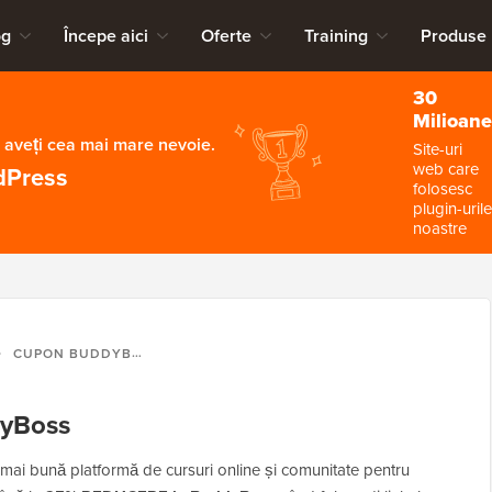
og
Începe aici
Oferte
Training
Produse
30
Milioane
 aveți cea mai mare nevoie.
Site-uri
web care
dPress
folosesc
plugin-urile
noastre
CUPON BUDDYBOSS
yBoss
ai bună platformă de cursuri online și comunitate pentru