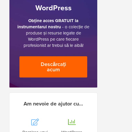
WordPress
Obține acces GRATUIT la
instrumentarul nostru
- o colecție de
produse și resurse legate de
WordPress pe care fiecare
profesionist ar trebui să le aibă!
Descărcați
acum
Am nevoie de ajutor cu…