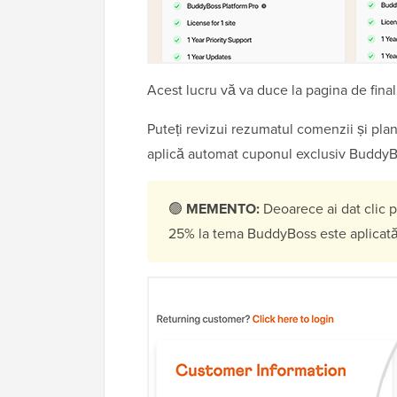
Acest lucru vă va duce la pagina de fin
Puteți revizui rezumatul comenzii și pla
aplică automat cuponul exclusiv BuddyBo
🟢
MEMENTO:
Deoarece ai dat clic 
25% la tema BuddyBoss este aplicată