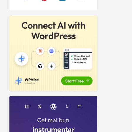
Cel mai bun
instrumentar