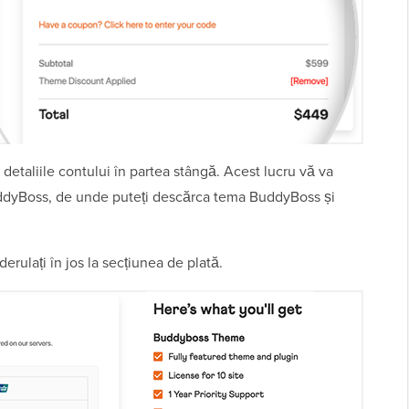
 detaliile contului în partea stângă. Acest lucru vă va
BuddyBoss, de unde puteți descărca tema BuddyBoss și
erulați în jos la secțiunea de plată.