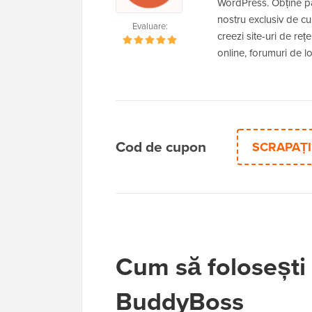
WordPress. Obține p
nostru exclusiv de c
Evaluare:
creezi site-uri de rețe
online, forumuri de l
Cod de cupon
SCRAPAȚI 
Cum să folosești
BuddyBoss