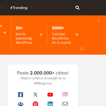
#Trending
+
20+
3000+
Ani de
Tutoriale
experiență
WordPress
WordPress
de la experți
Bara
Peste
2.000.000+
cititori
laterală
Obține conținut proaspăt de la
WPBeginner
principală