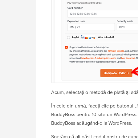
Acum, selectați o metodă de plată și adău
În cele din urmă, faceți clic pe butonul 
BuddyBoss pentru 10 site-uri WordPress. 
BuddyBoss adăugând-o la WordPress.
Sperăm că ați găsit codul nostru de cu