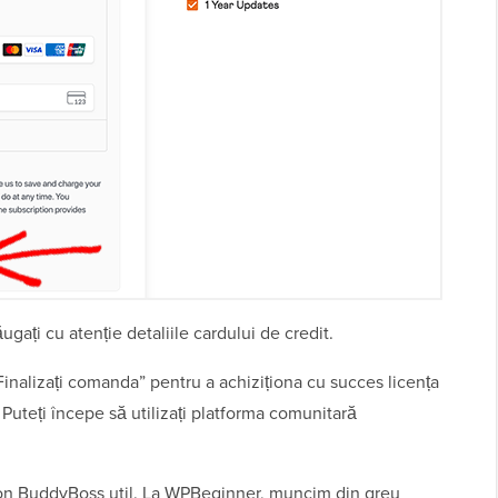
gați cu atenție detaliile cardului de credit.
„Finalizați comanda” pentru a achiziționa cu succes licența
Puteți începe să utilizați platforma comunitară
pon BuddyBoss util. La WPBeginner, muncim din greu