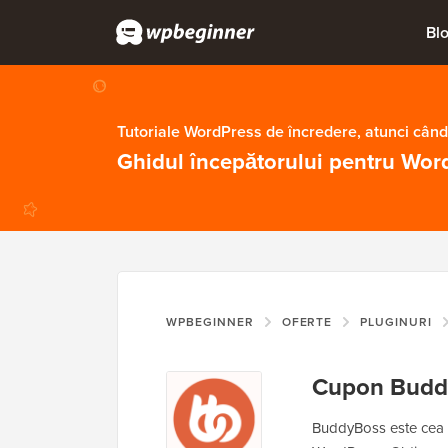
Bl
Tutoriale WordPress de încredere, atunci când
Ghidul începătorului pentru Wor
WPBEGINNER
OFERTE
PLUGINURI
Cupon Budd
BuddyBoss este cea m