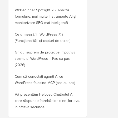
WPBeginner Spotlight 26: Analiză
formulare, mai multe instrumente AI și
monitorizare SEO mai inteligentă
Ce urmează în WordPress 7.1?
(Funcționalități și capturi de ecran)
Ghidul suprem de protecție împotriva
spamului WordPress – Pas cu pas
(2026)
Cum să conectați agenți AI cu
WordPress folosind MCP (pas cu pas)
Vă prezentăm HelpJet: Chatbotul AI
care răspunde întrebărilor clienților dvs.
în câteva secunde