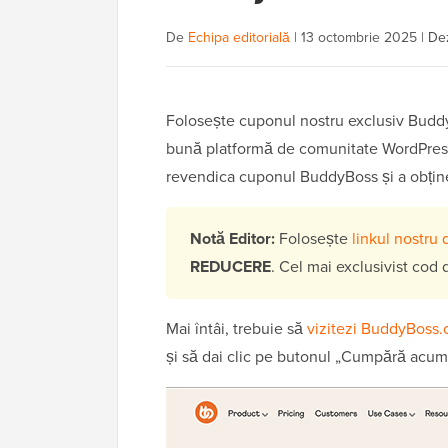
De
Echipa editorială
|
13 octombrie 2025
|
Dez
Folosește cuponul nostru exclusiv Budd
bună platformă de comunitate WordPress.
revendica cuponul BuddyBoss și a obțin
Notă Editor:
Folosește
linkul nostr
REDUCERE
. Cel mai exclusivist cod
Mai întâi, trebuie să
vizitezi BuddyBoss
și să dai clic pe butonul „Cumpără acum