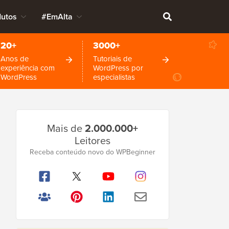
dutos
#EmAlta
20+
3000+
Anos de
Tutoriais de
experiência com
WordPress por
WordPress
especialistas
Barra
Mais de
2.000.000+
Lateral
Leitores
Principal
Receba conteúdo novo do WPBeginner