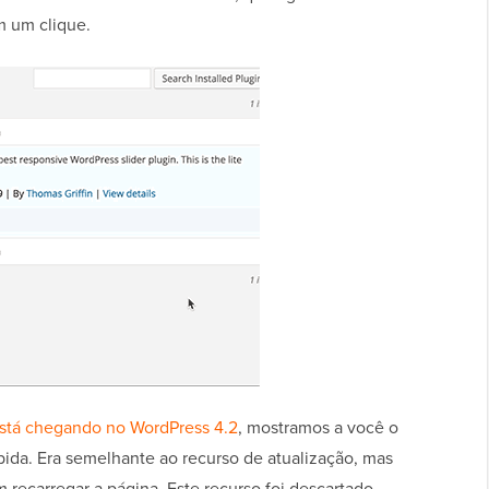
m um clique.
stá chegando no WordPress 4.2
, mostramos a você o
ápida. Era semelhante ao recurso de atualização, mas
m recarregar a página. Este recurso foi descartado