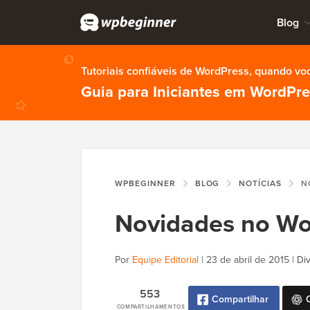
Blog
Tutoriais confiáveis de WordPress, quando vo
Guia para Iniciantes em WordPr
WPBEGINNER
BLOG
NOTÍCIAS
NO
Novidades no Wo
Por
Equipe Editorial
|
23 de abril de 2015
|
Di
553
Compartilhar
COMPARTILHAMENTOS