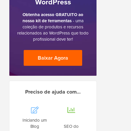
WordPress
Obtenha acesso GRATUITO ao
nosso kit de ferramentas
- uma
coleção de produtos e recursos
relacionados ao WordPress que todo
profissional deve ter!
Baixar Agora
Preciso de ajuda com…
Iniciando um
Blog
SEO do