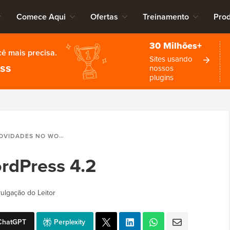
Comece Aqui
Ofertas
Treinamento
Pro
30 Milhões+
cê mais precisa.
Sites usando
ess
nossos
plugins
VIDADES NO WORDPRESS 4.2
rdPress 4.2
vulgação do Leitor
ChatGPT
Perplexity