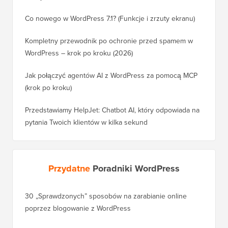
Co nowego w WordPress 7.1? (Funkcje i zrzuty ekranu)
Kompletny przewodnik po ochronie przed spamem w
WordPress – krok po kroku (2026)
Jak połączyć agentów AI z WordPress za pomocą MCP
(krok po kroku)
Przedstawiamy HelpJet: Chatbot AI, który odpowiada na
pytania Twoich klientów w kilka sekund
Przydatne
Poradniki WordPress
30 „Sprawdzonych” sposobów na zarabianie online
Jak pra
poprzez blogowanie z WordPress
WordPre