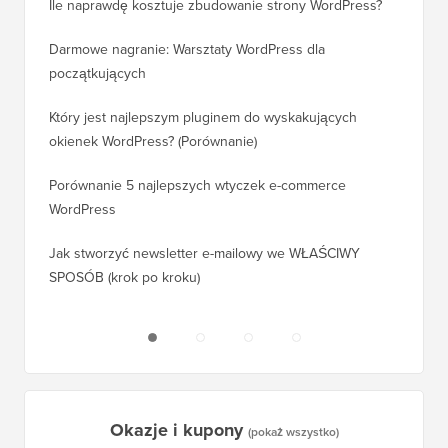
Ile naprawdę kosztuje zbudowanie strony WordPress?
Jak pra
bez utr
Darmowe nagranie: Warsztaty WordPress dla
początkujących
Jak prz
pozycji
Który jest najlepszym pluginem do wyskakujących
okienek WordPress? (Porównanie)
Jak pra
kroku)
Porównanie 5 najlepszych wtyczek e-commerce
WordPress
Jak pra
WordPr
Jak stworzyć newsletter e-mailowy we WŁAŚCIWY
SPOSÓB (krok po kroku)
Jak prz
bez prz
Okazje i kupony
(pokaż wszystko)