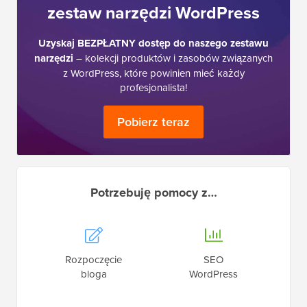
zestaw narzędzi WordPress
Uzyskaj BEZPŁATNY dostęp do naszego zestawu
narzędzi
– kolekcji produktów i zasobów związanych
z WordPress, które powinien mieć każdy
profesjonalista!
Pobierz teraz
Potrzebuję pomocy z…
Rozpoczęcie
SEO
bloga
WordPress