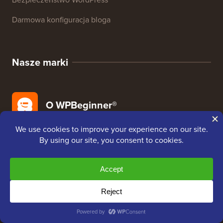
Darmowa konfiguracja bloga
Nasze marki
O WPBeginner®
WPBeginner to darmowa strona z zasobami WordPress
dla początkujących. WPBeginner został założony w
lipcu 2009 roku przez
Syeda Balkhi
. Głównym celem
tej strony jest dostarczanie wysokiej jakości
samouczków WordPress i innych zasobów
szkoleniowych, aby pomóc ludziom nauczyć się
WordPress i ulepszyć swoje strony internetowe.