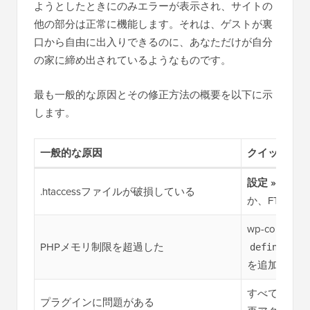
ようとしたときにのみエラーが表示され、サイトの
他の部分は正常に機能します。それは、ゲストが裏
口から自由に出入りできるのに、あなただけが自分
の家に締め出されているようなものです。
最も一般的な原因とその修正方法の概要を以下に示
します。
一般的な原因
クイックフィ
設定 » パー
.htaccessファイルが破損している
か、FTPで
wp-config.p
PHPメモリ制限を超過した
define('WP
を追加する
すべてのプラ
プラグインに問題がある