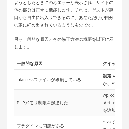
ようとしたときにのみエラーが表示され、サイトの
他の部分は正常に機能します。それは、ゲストが裏
口から自由に出入りできるのに、あなただけが自分
の家に締め出されているようなものです。
最も一般的な原因とその修正方法の概要を以下に示
します。
一般的な原因
クイックフィ
設定 » パー
.htaccessファイルが破損している
か、FTPで
wp-config.p
PHPメモリ制限を超過した
define('WP
を追加する
すべてのプラ
プラグインに問題がある