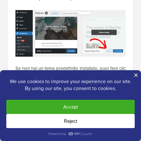
Se non hai un tema predefinito installato, puoi fare clic
sul pulsante 'Aggiungi nuovo' in alto e installare un
tema predefinito (Twenty Twenty-Five, Twenty Twenty-
Four, e così via).
Se non hai accesso all'area di amministrazione di
WordPress, puoi comunque passare a un tema
predefinito.
Collega semplicemente il tuo sito web WordPress