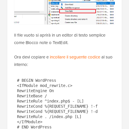
Il file vuoto si aprirà in un editor di testo semplice
come Blocco note o TextEdit.
Ora devi copiare e
incollare il seguente codice
al suo
interno:
# BEGIN WordPress

<IfModule mod_rewrite.c>

RewriteEngine On

RewriteBase /

RewriteRule ^index.php$ - [L]

RewriteCond %{REQUEST_FILENAME} !-f

RewriteCond %{REQUEST_FILENAME} !-d

RewriteRule . /index.php [L]

</IfModule>
