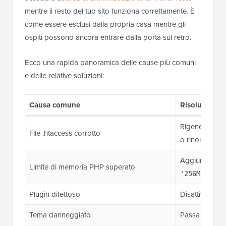
mentre il resto del tuo sito funziona correttamente. È
come essere esclusi dalla propria casa mentre gli
ospiti possono ancora entrare dalla porta sul retro.
Ecco una rapida panoramica delle cause più comuni
e delle relative soluzioni:
Causa comune
Risoluzione 
Rigenera tram
File .htaccess corrotto
o rinomina tr
Aggiungi
def
Limite di memoria PHP superato
a w
'256M');
Plugin difettoso
Disattiva tutti
Tema danneggiato
Passa a un te