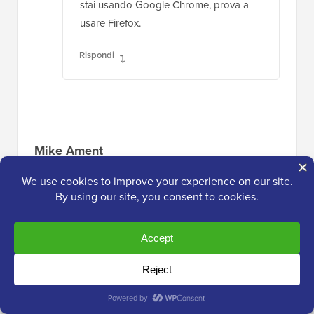
stai usando Google Chrome, prova a
usare Firefox.
Rispondi
Mike Ament
18 aprile 2016 alle 17:32
Mi piace il nuovo editor di link inline, ma c'è un
modo per impostarlo di default su "apri link in
una nuova scheda" invece di dover aprire le
impostazioni per farlo?
Rispondi