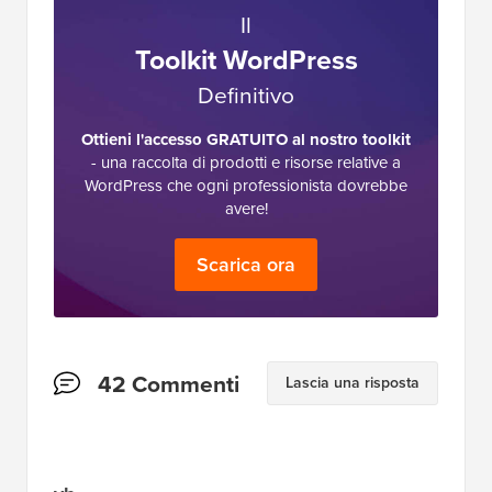
Il
Toolkit WordPress
Definitivo
Ottieni l'accesso GRATUITO al nostro toolkit
- una raccolta di prodotti e risorse relative a
WordPress che ogni professionista dovrebbe
avere!
Scarica ora
Interazioni
42 Commenti
Lascia una risposta
del
lettore