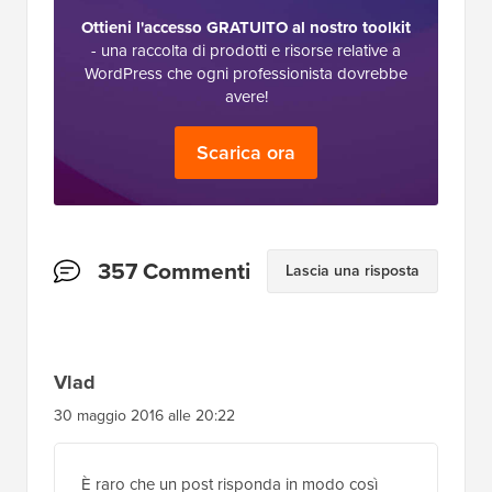
Ottieni l'accesso GRATUITO al nostro toolkit
- una raccolta di prodotti e risorse relative a
WordPress che ogni professionista dovrebbe
avere!
Scarica ora
Interazioni
357 Commenti
Lascia una risposta
del
lettore
Vlad
30 maggio 2016 alle 20:22
È raro che un post risponda in modo così