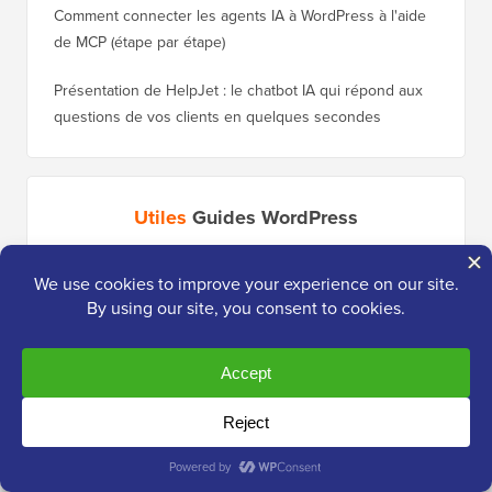
Comment connecter les agents IA à WordPress à l'aide
de MCP (étape par étape)
Présentation de HelpJet : le chatbot IA qui répond aux
questions de vos clients en quelques secondes
Utiles
Guides WordPress
30 façons « prouvées » de gagner de l'argent en ligne
Comment
en bloguant avec WordPress
WordPre
Combien coûte réellement la création d'un site web
Comment
WordPress ?
nouveau
Enregistrement gratuit : Atelier WordPress pour
Comment
débutants
de clas